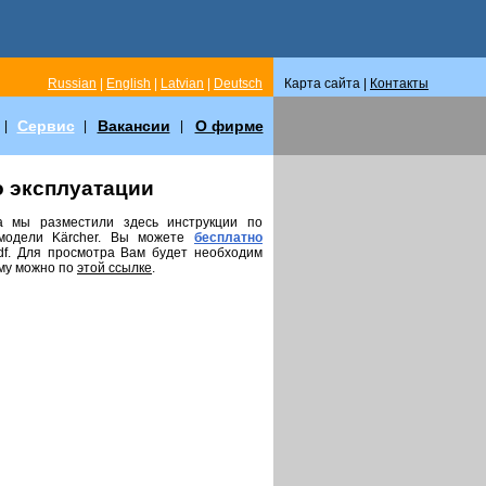
Russian
|
English
|
Latvian
|
Deutsch
Карта сайта |
Контакты
Сервис
Вакансии
О фирме
|
|
|
о эксплуатации
а мы разместили здесь инструкции по
модели Kärcher. Вы можете
бесплатно
pdf. Для просмотра Вам будет необходим
мму можно по
этой ссылке
.