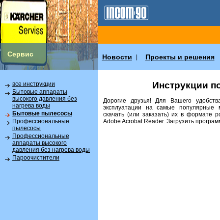
Сервис
Новости
Проекты и решения
|
Инструкции п
все инструкции
Бытовые аппараты
высокого давления без
Дорогие друзья! Для Вашего удобств
нагрева воды
эксплуатации на самые популярные 
Бытовые пылесосы
скачать (или заказать) их в формате 
Аdobe Acrobat Reader. Загрузить програ
Профессиональные
пылесосы
Профессиональные
аппараты высокого
давления без нагрева воды
Пароочистители