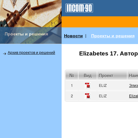
Проекты и решения
Новости
Проекты и решения
|
Elizabetes 17. Авт
Архив проектов и решений
№
Вид
Проект
Наи
1
ELIZ
Элиз
2
ELIZ
Eliza