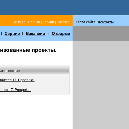
Russian
|
English
|
Latvian
|
Deutsch
Карта сайта |
Контакты
Сервис
Вакансии
О фирме
|
|
|
оризованные проекты.
менование
абетес 17. Проспект.
betes 17. Prospekts.