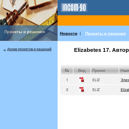
Проекты и решения
Новости
Проекты и решения
|
Elizabetes 17. Авт
Архив проектов и решений
№
Вид
Проект
Наи
1
ELIZ
Элиз
2
ELIZ
Eliza