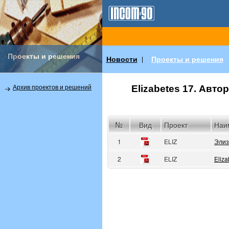
Проекты и решения
Новости
Проекты и решения
|
Elizabetes 17. Авт
Архив проектов и решений
№
Вид
Проект
Наи
1
ELIZ
Элиз
2
ELIZ
Eliza