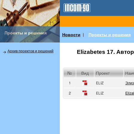
Проекты и решения
Новости
Проекты и решения
|
Elizabetes 17. Авт
Архив проектов и решений
№
Вид
Проект
Наи
1
ELIZ
Элиз
2
ELIZ
Eliza