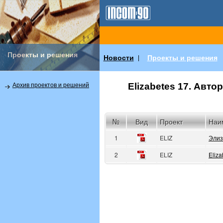
Проекты и решения
Новости
Проекты и решения
|
Elizabetes 17. Авт
Архив проектов и решений
№
Вид
Проект
Наи
1
ELIZ
Элиз
2
ELIZ
Eliza