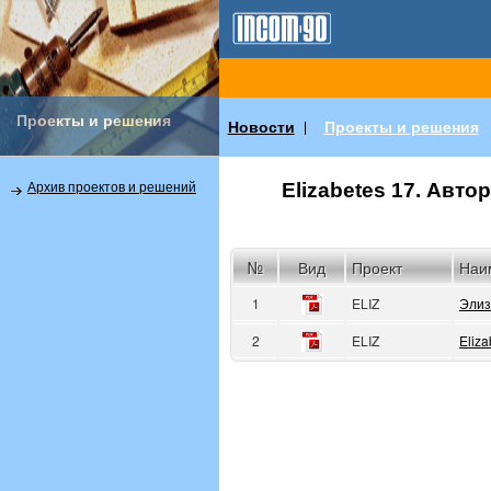
Проекты и решения
Новости
Проекты и решения
|
Elizabetes 17. Авт
Архив проектов и решений
№
Вид
Проект
Наи
1
ELIZ
Элиз
2
ELIZ
Eliza