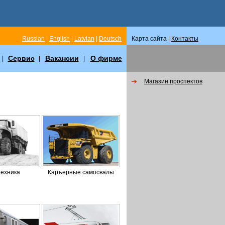
Russian
|
English
|
Latvian
|
Deutsch
Карта сайта |
Контакты
Сервис
Вакансии
О фирме
|
|
|
Магазин пpоспектов
ехника
Каръерные самосвалы