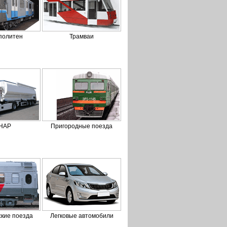
политен
Трамваи
НАР
Пригородные поезда
кие поезда
Легковые автомобили