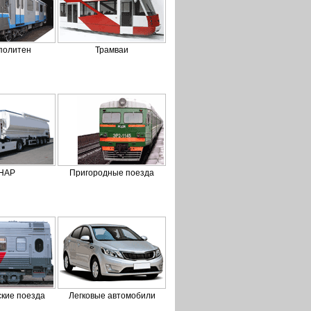
политен
Трамваи
НАР
Пригородные поезда
кие поезда
Легковые автомобили