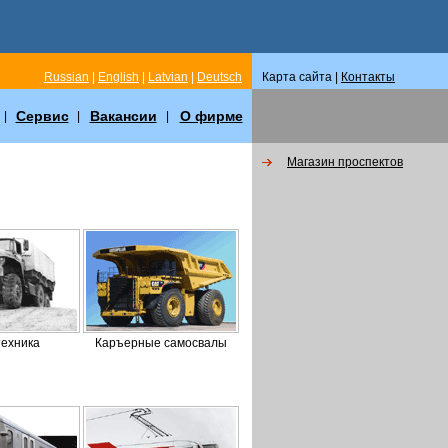
Russian
|
English
|
Latvian
|
Deutsch
Карта сайта |
Контакты
Сервис
Вакансии
О фирме
|
|
|
Магазин пpоспектов
ехника
Каръерные самосвалы