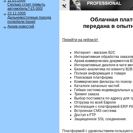
11.05.2006
Сколько стоит помыть
автомобиль? £5,000!
23.12.2005
Дальневосточные поезда
Облачная плат
полюбили баню!
передана в опыт
Архив новостей
Перейти на
yellow.lv
!
Интернет - магазин B2C
Интерактивная обработка заказо
Архив коммерческих документов 
Интерактивные диалоги в чате ме
Бизнес-аналитика по клиенту B2B
Полная информация о товаре
Поисковая платформа
Коммерческие фильтры по поиску 
Каталоги запасных частей
Гибкая система индивидуальных ц
Трекинг заказа
Выбор постамата по адресу для т
Отгрузка по всей Европе
Интеграция с платформой ERP Pil
Встроеная CMS система
Доступ к FTP
Защищенное SSL соединение.
Платформой с удовольствием пользуются