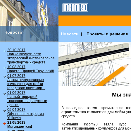
Новости
Новости
Проекты и решения
|
20.10.2017
Новые возможности
экспрессной чистки салонов
транспортных средств
10.08.2017
Просто! Проще!! EasyLock!!!
01.07.2017
Автоматизированные
комплексы для мойки
городского пассажир...
01.06.2017
Мы зна
Чистый городской
транспорт за разумные
деньги!
В последнее время стремительно воз
05.04.2017
строительство комплексов для мойки у
Облачная платформа
средств.
Yellow.lv
21.05.2013
Компания Incom90 взяла курс 
Мы знаем как!
автоматизированных комплексов для мой