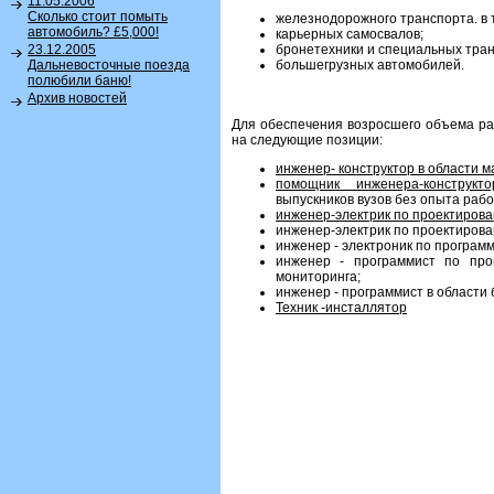
11.05.2006
Сколько стоит помыть
железнодорожного транспорта. в 
автомобиль? £5,000!
карьерных самосвалов;
бронетехники и специальных тран
23.12.2005
большегрузных автомобилей.
Дальневосточные поезда
полюбили баню!
Архив новостей
Для обеспечения возросшего объема ра
на следующие позиции:
инженер- конструктор в области 
помощник инженера-конструкто
выпускников вузов без опыта рабо
инженер-электрик по проектирова
инженер-электрик по проектирова
инженер - электроник по програм
инженер - программист по про
мониторинга;
инженер - программист в области 
Техник -инсталлятор