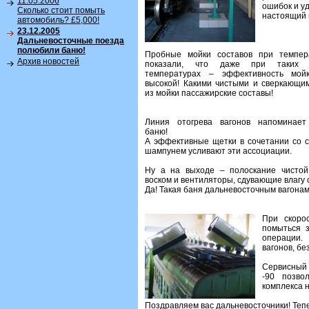
11.05.2006
ошибок и у
Сколько стоит помыть
настоящий 
автомобиль? £5,000!
23.12.2005
Дальневосточные поезда
полюбили баню!
Пробные мойки составов при темпер
Архив новостей
показали, что даже при таких с
температурах – эффективность мойк
высокой! Какими чистыми и сверкающи
из мойки пассажирские составы!
Линия отогрева вагонов напоминает
баню!
А эффективные щетки в сочетании со 
шампунем усливают эти ассоциации.
Ну а на выходе – полоскание чистой
воском и вентиляторы, сдувающие влагу с
Да! Такая баня дальневосточным вагонам 
При скоро
помыться з
операции.
вагонов, б
Сервисный
-90 позво
комплекса н
Поздравляем вас дальневосточники! Тепе