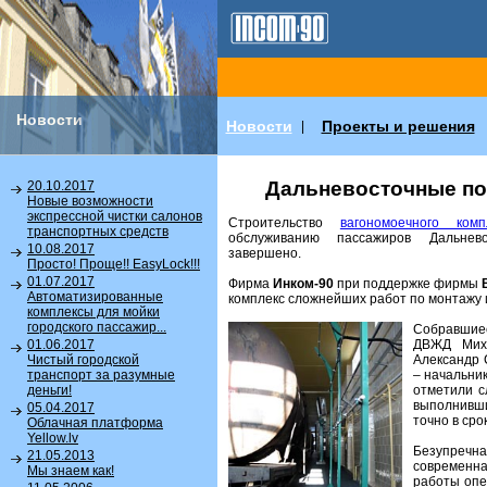
Новости
Новости
Проекты и решения
|
Дальневосточные по
20.10.2017
Новые возможности
экспрессной чистки салонов
Строительство
вагономоечного комп
транспортных средств
обслуживанию пассажиров Дальнев
10.08.2017
завершено.
Просто! Проще!! EasyLock!!!
01.07.2017
Фирма
Инком-90
при поддержке фирмы
Автоматизированные
комплекс сложнейших работ по монтажу 
комплексы для мойки
городского пассажир...
Собравши
ДВЖД Миха
01.06.2017
Александр 
Чистый городской
– начальни
транспорт за разумные
отметили с
деньги!
выполнивш
05.04.2017
точно в срок
Облачная платформа
Yellow.lv
Безупречн
21.05.2013
современн
Мы знаем как!
работы опе