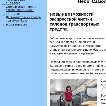
Небо. Самол
11.05.2006
Сколько стоит помыть
автомобиль? £5,000!
Новые возможности
23.12.2005
Дальневосточные поезда
экспрессной чистки
полюбили баню!
салонов транспортных
Архив новостей
средств.
Гибридные энерго-технологии занимают
все больше места в нашей жизни.
Аккумуляторы и зарядные устройства
становятся доступными в цене, быстрым
в зарядке, мощными, надежными.
Последняя версия ранцевого пылесоса 
5/1 Bp воплотила в себе многолетний оп
лидера отрасли и последние патенты в
области эргономики и энергосбережения.
Сал
вид
Вот
Эрг
вен
эко