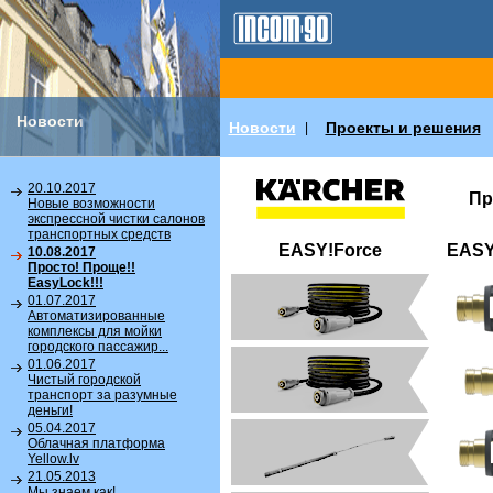
Новости
Новости
Проекты и решения
|
20.10.2017
Пр
Новые возможности
экспрессной чистки салонов
транспортных средств
EASY!Force
EASY
10.08.2017
Просто! Проще!!
EasyLock!!!
01.07.2017
Автоматизированные
комплексы для мойки
городского пассажир...
01.06.2017
Чистый городской
транспорт за разумные
деньги!
05.04.2017
Облачная платформа
Yellow.lv
21.05.2013
Мы знаем как!