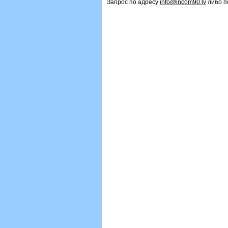
Запрос по адресу
info@incom90.lv
либо п