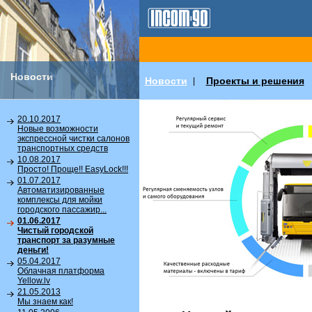
Новости
Новости
Проекты и решения
|
20.10.2017
Новые возможности
экспрессной чистки салонов
транспортных средств
10.08.2017
Просто! Проще!! EasyLock!!!
01.07.2017
Автоматизированные
комплексы для мойки
городского пассажир...
01.06.2017
Чистый городской
транспорт за разумные
деньги!
05.04.2017
Облачная платформа
Yellow.lv
21.05.2013
Мы знаем как!