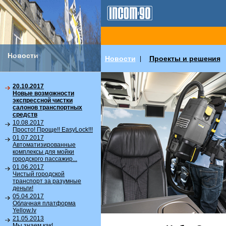
Новости
Новости
Проекты и решения
|
20.10.2017
Новые возможности
экспрессной чистки
салонов транспортных
средств
10.08.2017
Просто! Проще!! EasyLock!!!
01.07.2017
Автоматизированные
комплексы для мойки
городского пассажир...
01.06.2017
Чистый городской
транспорт за разумные
деньги!
05.04.2017
Облачная платформа
Yellow.lv
21.05.2013
Мы знаем как!