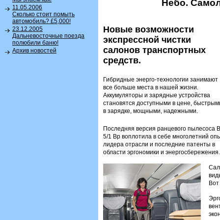
Небо. Самол
11.05.2006
Сколько стоит помыть
автомобиль? £5,000!
Новые возможности
23.12.2005
Дальневосточные поезда
экспрессной чистки
полюбили баню!
салонов транспортных
Архив новостей
средств.
Гибридные энерго-технологии занимают
все больше места в нашей жизни.
Аккумуляторы и зарядные устройства
становятся доступными в цене, быстрым
в зарядке, мощными, надежными.
Последняя версия ранцевого пылесоса 
5/1 Bp воплотила в себе многолетний оп
лидера отрасли и последние патенты в
области эргономики и энергосбережения.
Сал
вид
Вот
Эрг
вен
эко