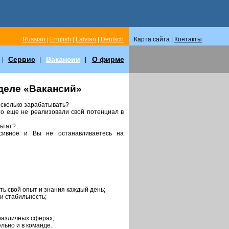
Russian
|
English
|
Latvian
|
Deutsch
Карта сайта |
Контакты
Сервис
Вакансии
О фирме
|
|
|
деле «Вакансий»
и сколько зарабатывать?
то еще не реализовали свой потенциал в
ьтат?
сивное и Вы не останавливаетесь на
ть свой опыт и знания каждый день;
и стабильность;
различных сферах;
льно и в команде.