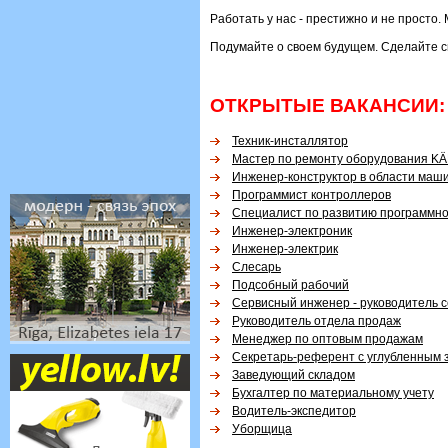
Работать у нас - престижно и не просто
Подумайте о своем будущем. Сделайте св
ОТКРЫТЫЕ ВАКАНСИИ:
Техник-инсталлятор
Мастер по ремонту оборудования K
Инженер-конструктор в области маш
Программист контроллеров
Специалист по развитию программно
Инженер-электроник
Инженер-электрик
Слесарь
Подсобный рабочий
Сервисный инженер - руководитель 
Руководитель отдела продаж
Менеджер по оптовым продажам
Секретарь-референт с углубленным з
Заведующий складом
Бухгалтер по материальному учету
Водитель-экспедитор
Уборщица