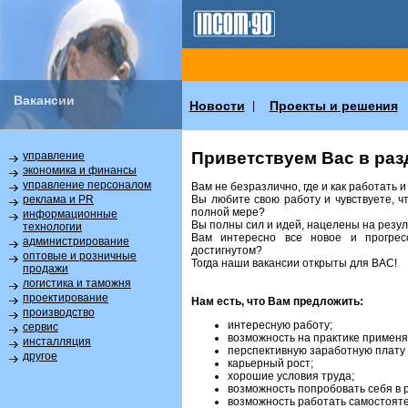
Вакансии
Новости
Проекты и решения
|
Приветствуем Вас в раз
управление
экономика и финансы
управление персоналом
Вам не безразлично, где и как работать 
Вы любите свою работу и чувствуете, ч
реклама и PR
полной мере?
информационные
Вы полны сил и идей, нацелены на резул
технологии
Вам интересно все новое и прогрес
администрирование
достигнутом?
оптовые и розничные
Тогда наши вакансии открыты для ВАС!
продажи
логистика и таможня
проектирование
Нам есть, что Вам предложить:
производство
интересную работу;
сервис
возможность на практике применя
инсталляция
перспективную заработную плату 
другое
карьерный рост;
хорошие условия труда;
возможность попробовать себя в 
возможность работать самостояте