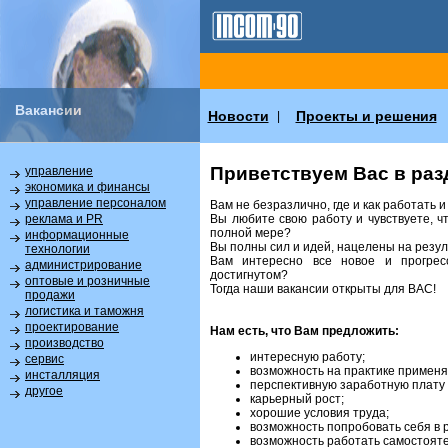
Вакансии
Новости
Проекты и решения
|
Приветствуем Вас в раз
управление
экономика и финансы
управление персоналом
Вам не безразлично, где и как работать 
Вы любите свою работу и чувствуете, ч
реклама и PR
полной мере?
информационные
Вы полны сил и идей, нацелены на резул
технологии
Вам интересно все новое и прогрес
администрирование
достигнутом?
оптовые и розничные
Тогда наши вакансии открыты для ВАС!
продажи
логистика и таможня
проектирование
Нам есть, что Вам предложить:
производство
интересную работу;
сервис
возможность на практике применя
инсталляция
перспективную заработную плату 
другое
карьерный рост;
хорошие условия труда;
возможность попробовать себя в 
возможность работать самостояте