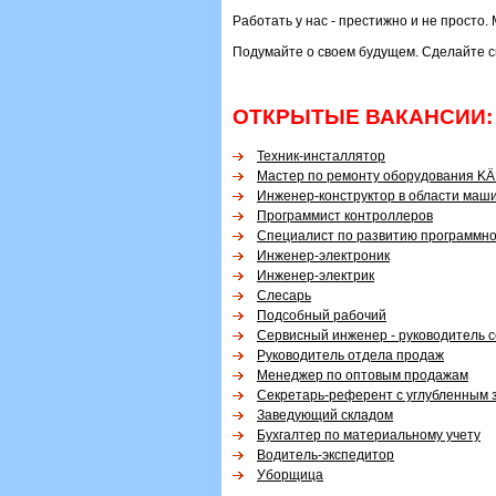
Работать у нас - престижно и не просто
Подумайте о своем будущем. Сделайте св
ОТКРЫТЫЕ ВАКАНСИИ:
Техник-инсталлятор
Мастер по ремонту оборудования K
Инженер-конструктор в области маш
Программист контроллеров
Специалист по развитию программно
Инженер-электроник
Инженер-электрик
Слесарь
Подсобный рабочий
Сервисный инженер - руководитель 
Руководитель отдела продаж
Менеджер по оптовым продажам
Секретарь-референт с углубленным з
Заведующий складом
Бухгалтер по материальному учету
Водитель-экспедитор
Уборщица