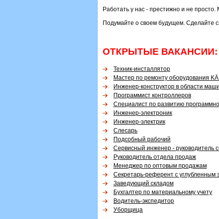
Работать у нас - престижно и не просто
Подумайте о своем будущем. Сделайте св
ОТКРЫТЫЕ ВАКАНСИИ:
Техник-инсталлятор
Мастер по ремонту оборудования K
Инженер-конструктор в области маш
Программист контроллеров
Специалист по развитию программно
Инженер-электроник
Инженер-электрик
Слесарь
Подсобный рабочий
Сервисный инженер - руководитель 
Руководитель отдела продаж
Менеджер по оптовым продажам
Секретарь-референт с углубленным з
Заведующий складом
Бухгалтер по материальному учету
Водитель-экспедитор
Уборщица