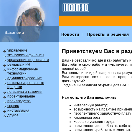
Вакансии
Новости
Проекты и решения
|
Приветствуем Вас в раз
управление
экономика и финансы
управление персоналом
Вам не безразлично, где и как работать 
Вы любите свою работу и чувствуете, ч
реклама и PR
полной мере?
информационные
Вы полны сил и идей, нацелены на резул
технологии
Вам интересно все новое и прогрес
администрирование
достигнутом?
оптовые и розничные
Тогда наши вакансии открыты для ВАС!
продажи
логистика и таможня
проектирование
Нам есть, что Вам предложить:
производство
интересную работу;
сервис
возможность на практике применя
инсталляция
перспективную заработную плату 
другое
карьерный рост;
хорошие условия труда;
возможность попробовать себя в 
возможность работать самостояте