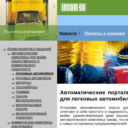
Проекты и решения
Новости
Проекты и решения
|
Архив проектов и решений
автоматические
комплексы для мойки
общественного и
коммерческого
транспорта
легковые автомобили
грузовые автомобили
автобусы
троллейбусы
Автоматические порта
трамваи
поезда
для легковых автомоби
метрополитена
монорельсовые
Установки экономического класса д
поезда
сочетают в себе простоту и надежност
железнодорожный
мойки, удовлетворяющее даже взыска
транспорт
автоматического комплекса такова, что 
коммерческие комплексы
у самых осторожных предпринимателей.
для ручной и