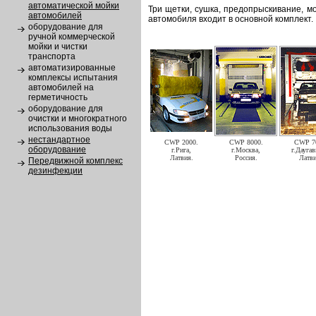
автоматической мойки
Три щетки, сушка, предопрыскивание, м
автомобилей
автомобиля входит в основной комплект.
оборудование для
ручной коммерческой
мойки и чистки
транспорта
автоматизированные
комплексы испытания
автомобилей на
герметичность
оборудование для
очистки и многократного
использования воды
нестандартное
CWP 2000.
CWP 8000.
CWP 7
оборудование
г.Рига,
г.Москва,
г.Даугав
Латвия.
Россия.
Латви
Передвижной комплекс
дезинфекции