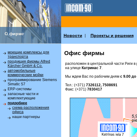
О фирме
Новости
Проекты и решения
|
Офис фирмы
моющие комплексы для
транспорта
продукция фирмы Alfred
расположен в центральной части Риги в
Kärcher GmbH & Co.
на улице
Катринас 7
.
автомобильные
коммерческие мойки
Мы ждем Вас по рабочим дням
с 9.00 до
программирование Siemens
Simatic S7
Тел.: (+371)
7326112, 7508691
ERP-системы
Факс: (+371)
7830417
запасные части и
комплектующие
подробнее
схема расположения
офиса
наши партнеры