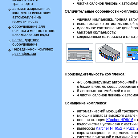
чистка салонов легковых автомоб
транспорта
автоматизированные
Отличительные особенности комплекс
комплексы испытания
автомобилей на
удачная компановка, полная загру
герметичность
использование оптимального обо
оборудование для
идеальное соотношение цена/про
очистки и многократного
быстрая окупаемость;
использования воды
современные материалы и констр
нестандартное
оборудование
Передвижной комплекс
дезинфекции
Производительность комплекса:
4-5 большегрузных автомобилей (а
(Примечание: по спец.программе д
8 легковых автомобилей в час;
4 чистки салонов легковых автомоб
Оснащение комплекса:
автоматический моющий трехщет
моющий аппарат высокого давле
пенная станция
Kärcher HD9/16
с 
водоочистная установка с частич
пылесосы
Kärcher NT65/2
+
Puzzi 
ворота секционные термоизолиро
система приточной и вытяжной ве