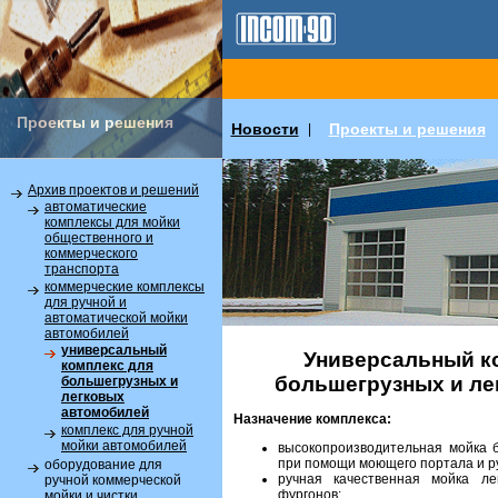
Проекты и решения
Новости
Проекты и решения
|
Архив проектов и решений
автоматические
комплексы для мойки
общественного и
коммерческого
транспорта
коммерческие комплексы
для ручной и
автоматической мойки
автомобилей
универсальный
Универсальный к
комплекс для
большегрузных и ле
большегрузных и
легковых
автомобилей
Назначение комплекса:
комплекс для ручной
мойки автомобилей
высокопроизводительная мойка 
при помощи моющего портала и ру
оборудование для
ручная качественная мойка л
ручной коммерческой
фургонов;
мойки и чистки