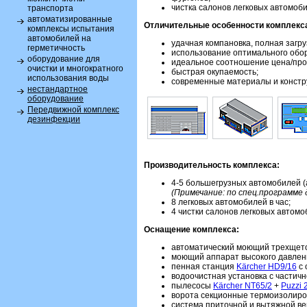
чистка салонов легковых автомоб
транспорта
автоматизированные
Отличительные особенности комплекс
комплексы испытания
автомобилей на
удачная компановка, полная загру
герметичность
использование оптимального обо
оборудование для
идеальное соотношение цена/про
очистки и многократного
быстрая окупаемость;
использования воды
современные материалы и констр
нестандартное
оборудование
Передвижной комплекс
дезинфекции
Производительность комплекса:
4-5 большегрузных автомобилей (а
(Примечание: по спец.программе д
8 легковых автомобилей в час;
4 чистки салонов легковых автомоб
Оснащение комплекса:
автоматический моющий трехщет
моющий аппарат высокого давле
пенная станция
Kärcher HD9/16
с 
водоочистная установка с частич
пылесосы
Kärcher NT65/2
+
Puzzi 
ворота секционные термоизолиро
система приточной и вытяжной ве