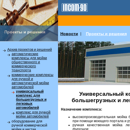
Проекты и решения
Новости
Проекты и решения
|
Архив проектов и решений
автоматические
комплексы для мойки
общественного и
коммерческого
транспорта
коммерческие комплексы
для ручной и
автоматической мойки
автомобилей
универсальный
Универсальный к
комплекс для
большегрузных и ле
большегрузных и
легковых
автомобилей
Назначение комплекса:
комплекс для ручной
мойки автомобилей
высокопроизводительная мойка 
при помощи моющего портала и ру
оборудование для
ручная качественная мойка л
ручной коммерческой
фургонов;
мойки и чистки