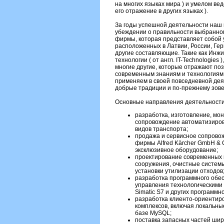
на многих языках мира ) и умелом ве
его отражение в других языках ).
За годы успешной деятельности наш 
убеждении о правильности выбранног
фирмы, которая представляет собой
расположенных в Латвии, России, Ге
другие составляющие. Такие как Инжинир
технологии ( от англ. IT-Technologies ),
многие другие, которые отражают п
современным знаниям и технологиям,
применяем в своей повседневной де
добрые традиции и по-прежнему зове
Основные направления деятельности
разработка, изготовление, мо
сопровождение автоматизиров
видов транспорта;
продажа и сервисное сопровож
фирмы Alfred Kärcher GmbH & 
эксклюзивное оборудование;
проектирование современных 
сооружения, очистные системы
установки утилизации отходов
разработка программного обе
управления технологическими
Simatic S7 и других программ
разработка клиенто-ориентир
комплексов, включая локальн
базе MySQL;
поставка запасных частей шир