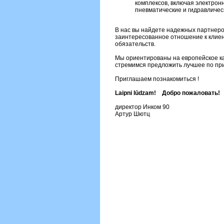
комплексов, включая электронн
пневматические и гидравличес
В нас вы найдете надежных партнеро
заинтересованное отношение к клиен
обязательств.
Мы ориентированы на европейское ка
стремимся предложить лучшее по пр
Приглашаем познакомиться !
Laipni lūdzam! Добро пожаловать!
директор Инком 90
Артур Шютц