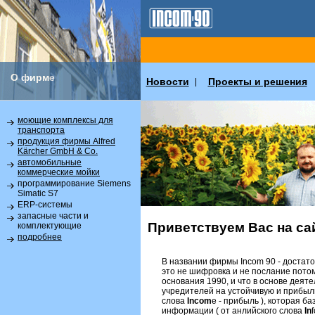
О фирме
Новости
Проекты и решения
|
моющие комплексы для
транспорта
продукция фирмы Alfred
Kärcher GmbH & Co.
автомобильные
коммерческие мойки
программирование Siemens
Simatic S7
ERP-системы
запасные части и
Приветствуем Вас на сай
комплектующие
подробнее
В названии фирмы Incom 90 - достат
это не шифровка и не послание потомк
основания 1990, и что в основе дея
учредителей на устойчивую и прибыль
слова
Incom
e - прибыль ), которая б
информации ( от анлийского слова
In