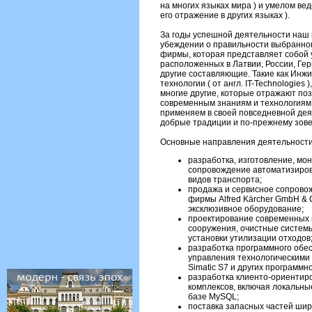
на многих языках мира ) и умелом ве
его отражение в других языках ).
За годы успешной деятельности наш 
убеждении о правильности выбранног
фирмы, которая представляет собой
расположенных в Латвии, России, Ге
другие составляющие. Такие как Инжинир
технологии ( от англ. IT-Technologies ),
многие другие, которые отражают п
современным знаниям и технологиям,
применяем в своей повседневной де
добрые традиции и по-прежнему зове
Основные направления деятельности
разработка, изготовление, мо
сопровождение автоматизиров
видов транспорта;
продажа и сервисное сопровож
фирмы Alfred Kärcher GmbH & 
эксклюзивное оборудование;
проектирование современных 
сооружения, очистные системы
установки утилизации отходов
разработка программного обе
управления технологическими
Simatic S7 и других программ
разработка клиенто-ориентир
комплексов, включая локальн
базе MySQL;
поставка запасных частей шир