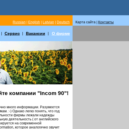
Russian
|
English
|
Latvian
|
Deutsch
Карта сайта |
Контакты
Сервис
Вакансии
О фирме
|
|
|
те компании "Incom 90"!
очно много информации. Разумеется
ам. :-) Однако легко понять, что год
тельности фирмы лежали надежды
ную деятельность ( от английского
азируется на современной
formation, которое аналогично звучит