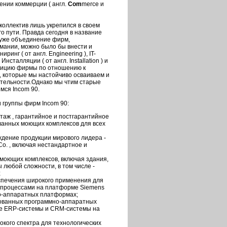
дении коммерции ( англ.
Сom
merce и
коллектив лишь укрепился в своем
о пути. Правда сегодня в название
 уже объединение фирм,
рмании, можно было бы внести и
инг ( от англ. Engineering ), IT-
 Инсталляции ( от англ. Installation ) и
озицию фирмы по отношению к
 которые мы настойчиво осваиваем и
ятельности.Однако мы чтим старые
мся Incom 90.
 группы фирм Incom 90:
нтаж , гарантийное и постгарантийное
анных моющих комплексов для всех
дение продукции мирового лидера -
Co. , включая нестандартное и
моющих комплексов, включая здания,
 любой сложности, в том числе -
;
спечения широкого применения для
 процессами на платформе Siemens
но-аппаратных платформах;
ованных программно-аппаратных
ые ERP-системы и CRM-системы на
окого спектра для технологических