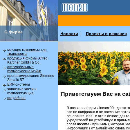
О фирме
Новости
Проекты и решения
|
моющие комплексы для
транспорта
продукция фирмы Alfred
Kärcher GmbH & Co.
автомобильные
коммерческие мойки
программирование Siemens
Simatic S7
ERP-системы
запасные части и
Приветствуем Вас на сай
комплектующие
подробнее
В названии фирмы Incom 90 - достат
это не шифровка и не послание потомк
основания 1990, и что в основе дея
учредителей на устойчивую и прибыль
слова
Incom
e - прибыль ), которая б
информации ( от анлийского слова
In