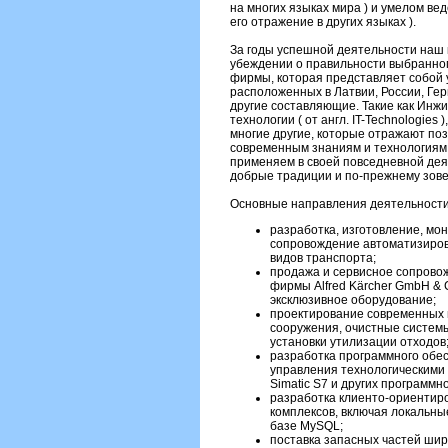
на многих языках мира ) и умелом ве
его отражение в других языках ).
За годы успешной деятельности наш 
убеждении о правильности выбранног
фирмы, которая представляет собой
расположенных в Латвии, России, Ге
другие составляющие. Такие как Инжинир
технологии ( от англ. IT-Technologies ),
многие другие, которые отражают п
современным знаниям и технологиям,
применяем в своей повседневной де
добрые традиции и по-прежнему зове
Основные направления деятельности
разработка, изготовление, мо
сопровождение автоматизиров
видов транспорта;
продажа и сервисное сопровож
фирмы Alfred Kärcher GmbH & 
эксклюзивное оборудование;
проектирование современных 
сооружения, очистные системы
установки утилизации отходов
разработка программного обе
управления технологическими
Simatic S7 и других программ
разработка клиенто-ориентир
комплексов, включая локальн
базе MySQL;
поставка запасных частей шир