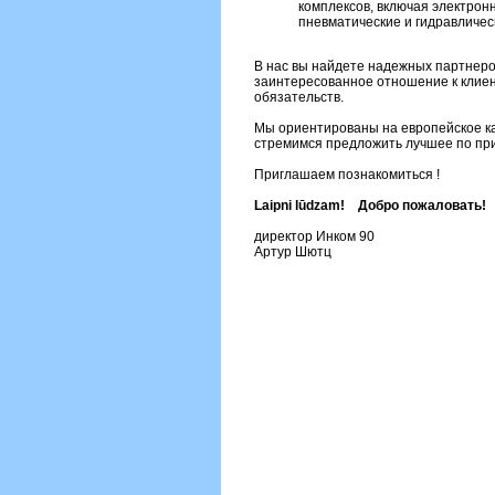
комплексов, включая электронн
пневматические и гидравличес
В нас вы найдете надежных партнеро
заинтересованное отношение к клиен
обязательств.
Мы ориентированы на европейское ка
стремимся предложить лучшее по пр
Приглашаем познакомиться !
Laipni lūdzam! Добро пожаловать!
директор Инком 90
Артур Шютц