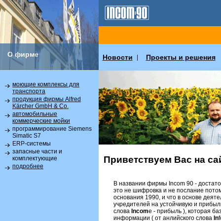
О фирме
Новости
Проекты и решения
|
моющие комплексы для
транспорта
продукция фирмы Alfred
Kärcher GmbH & Co.
автомобильные
коммерческие мойки
программирование Siemens
Simatic S7
ERP-системы
запасные части и
Приветствуем Вас на сай
комплектующие
подробнее
В названии фирмы Incom 90 - достат
это не шифровка и не послание потомк
основания 1990, и что в основе дея
учредителей на устойчивую и прибыль
слова
Incom
e - прибыль ), которая б
информации ( от анлийского слова
In