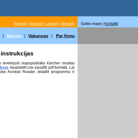
Russian
|
English
|
Latvian
|
Deutsch
Saites mape |
Kontakti
Serviss
Vakances
Par firmu
|
|
|
instrukcijas
m ievietojuši vispopulārāko Kärcher modeļu
ksas
lejuplādēt (vai pasūtīt) pdf formātā. Lai
obe Acrobat Reader. Ielādēt programmu ir