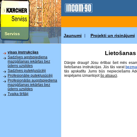
Serviss
Jaunumi
Projekti un risinājumi
|
Lietošanas 
visas instrukcijas
Sadzīves agstspiediena
mazgāšanas iekārtas bez
Dārgie draugi! Jūsu ērtībai šeit mēs esa
ūdens uzsildes
lietošanas instrukcijas. Jūs tās varat
bezma
Sadzīves putekļusūcēji
tās apskatītu Jums būs nepieciešams Ad
iespējams izmantojot
šo atsauci
.
Profesionālie putekļusūcēji
Profesionālās augstspiediena
mazgāšanas iekārtas bez
ūdens uzsildes
Tvaika tīrītāji