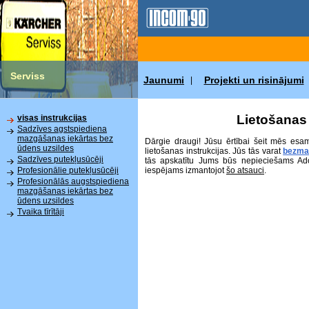
Serviss
Jaunumi
Projekti un risinājumi
|
Lietošanas 
visas instrukcijas
Sadzīves agstspiediena
mazgāšanas iekārtas bez
Dārgie draugi! Jūsu ērtībai šeit mēs esa
ūdens uzsildes
lietošanas instrukcijas. Jūs tās varat
bezma
Sadzīves putekļusūcēji
tās apskatītu Jums būs nepieciešams Ad
iespējams izmantojot
šo atsauci
.
Profesionālie putekļusūcēji
Profesionālās augstspiediena
mazgāšanas iekārtas bez
ūdens uzsildes
Tvaika tīrītāji