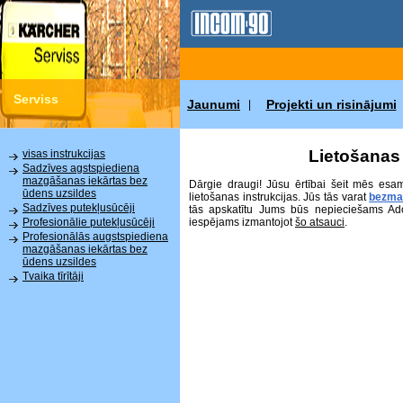
Serviss
Jaunumi
Projekti un risinājumi
|
Lietošanas 
visas instrukcijas
Sadzīves agstspiediena
mazgāšanas iekārtas bez
Dārgie draugi! Jūsu ērtībai šeit mēs esa
ūdens uzsildes
lietošanas instrukcijas. Jūs tās varat
bezma
Sadzīves putekļusūcēji
tās apskatītu Jums būs nepieciešams Ad
iespējams izmantojot
šo atsauci
.
Profesionālie putekļusūcēji
Profesionālās augstspiediena
mazgāšanas iekārtas bez
ūdens uzsildes
Tvaika tīrītāji