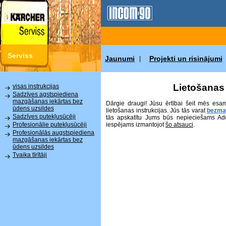
Serviss
Jaunumi
Projekti un risinājumi
|
Lietošanas 
visas instrukcijas
Sadzīves agstspiediena
mazgāšanas iekārtas bez
Dārgie draugi! Jūsu ērtībai šeit mēs esa
ūdens uzsildes
lietošanas instrukcijas. Jūs tās varat
bezma
Sadzīves putekļusūcēji
tās apskatītu Jums būs nepieciešams Ad
iespējams izmantojot
šo atsauci
.
Profesionālie putekļusūcēji
Profesionālās augstspiediena
mazgāšanas iekārtas bez
ūdens uzsildes
Tvaika tīrītāji