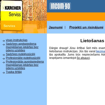
Serviss
Jaunumi
Projekti un risinājumi
|
Lietošanas 
visas instrukcijas
Sadzīves agstspiediena
mazgāšanas iekārtas bez
Dārgie draugi! Jūsu ērtībai šeit mēs esa
ūdens uzsildes
lietošanas instrukcijas. Jūs tās varat
bezma
Sadzīves putekļusūcēji
tās apskatītu Jums būs nepieciešams Ad
iespējams izmantojot
šo atsauci
.
Profesionālie putekļusūcēji
Profesionālās augstspiediena
mazgāšanas iekārtas bez
ūdens uzsildes
Tvaika tīrītāji