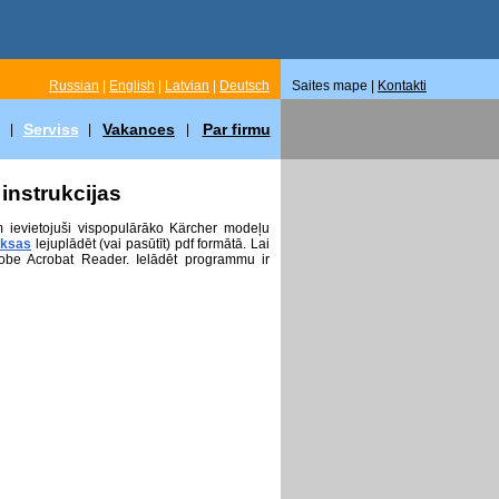
Russian
|
English
|
Latvian
|
Deutsch
Saites mape |
Kontakti
Serviss
Vakances
Par firmu
|
|
|
instrukcijas
m ievietojuši vispopulārāko Kärcher modeļu
ksas
lejuplādēt (vai pasūtīt) pdf formātā. Lai
obe Acrobat Reader. Ielādēt programmu ir