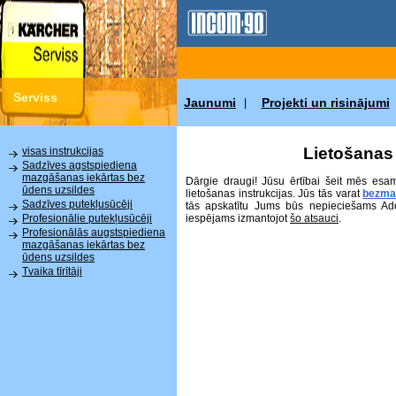
Serviss
Jaunumi
Projekti un risinājumi
|
Lietošanas 
visas instrukcijas
Sadzīves agstspiediena
mazgāšanas iekārtas bez
Dārgie draugi! Jūsu ērtībai šeit mēs esa
ūdens uzsildes
lietošanas instrukcijas. Jūs tās varat
bezma
Sadzīves putekļusūcēji
tās apskatītu Jums būs nepieciešams Ad
iespējams izmantojot
šo atsauci
.
Profesionālie putekļusūcēji
Profesionālās augstspiediena
mazgāšanas iekārtas bez
ūdens uzsildes
Tvaika tīrītāji