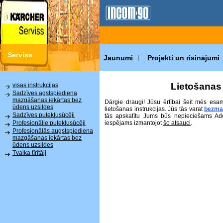
Serviss
Jaunumi
Projekti un risinājumi
|
Lietošanas 
visas instrukcijas
Sadzīves agstspiediena
mazgāšanas iekārtas bez
Dārgie draugi! Jūsu ērtībai šeit mēs esa
ūdens uzsildes
lietošanas instrukcijas. Jūs tās varat
bezma
Sadzīves putekļusūcēji
tās apskatītu Jums būs nepieciešams Ad
iespējams izmantojot
šo atsauci
.
Profesionālie putekļusūcēji
Profesionālās augstspiediena
mazgāšanas iekārtas bez
ūdens uzsildes
Tvaika tīrītāji