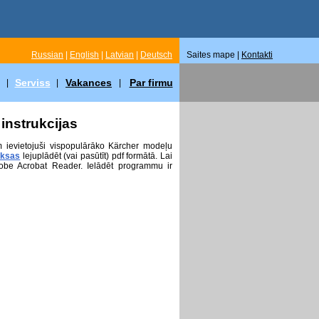
Russian
|
English
|
Latvian
|
Deutsch
Saites mape |
Kontakti
Serviss
Vakances
Par firmu
|
|
|
instrukcijas
m ievietojuši vispopulārāko Kärcher modeļu
ksas
lejuplādēt (vai pasūtīt) pdf formātā. Lai
obe Acrobat Reader. Ielādēt programmu ir