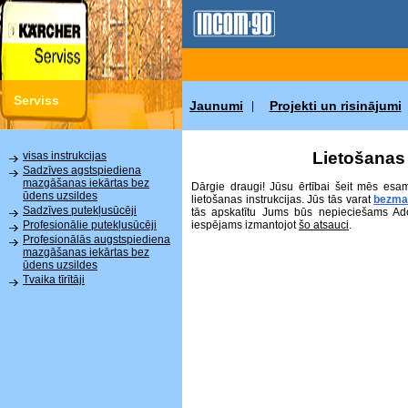
Serviss
Jaunumi
Projekti un risinājumi
|
Lietošanas 
visas instrukcijas
Sadzīves agstspiediena
mazgāšanas iekārtas bez
Dārgie draugi! Jūsu ērtībai šeit mēs esa
ūdens uzsildes
lietošanas instrukcijas. Jūs tās varat
bezma
Sadzīves putekļusūcēji
tās apskatītu Jums būs nepieciešams Ad
iespējams izmantojot
šo atsauci
.
Profesionālie putekļusūcēji
Profesionālās augstspiediena
mazgāšanas iekārtas bez
ūdens uzsildes
Tvaika tīrītāji