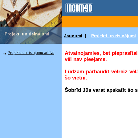
Projekti un risinājumi
Jaunumi
Projekti un risinājumi
|
Atvainojamies, bet pieprasītai
Projektu un risinjumu arhīvs
vēl nav pieejams.
Lūdzam pārbaudīt vēlreiz vēl
šo vietni.
Šobrīd Jūs varat apskatīt šo 