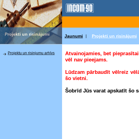
Projekti un risinājumi
Jaunumi
Projekti un risinājumi
|
Atvainojamies, bet pieprasītai
Projektu un risinjumu arhīvs
vēl nav pieejams.
Lūdzam pārbaudīt vēlreiz vēl
šo vietni.
Šobrīd Jūs varat apskatīt šo 