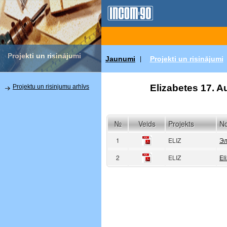
Projekti un risinājumi
Jaunumi
Projekti un risinājumi
|
Elizabetes 17. Au
Projektu un risinjumu arhīvs
№
Veids
Projekts
N
1
ELIZ
Эл
2
ELIZ
El