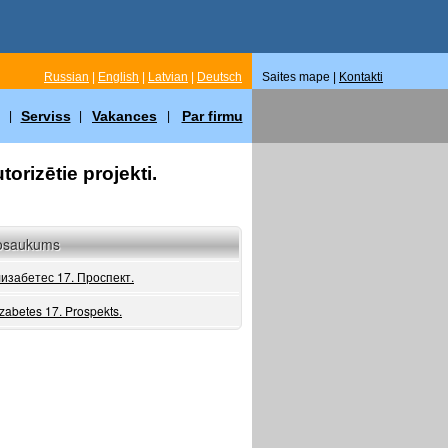
Russian
|
English
|
Latvian
|
Deutsch
Saites mape |
Kontakti
Serviss
Vakances
Par firmu
|
|
|
torizētie projekti.
osaukums
изабетес 17. Проспект.
izabetes 17. Prospekts.