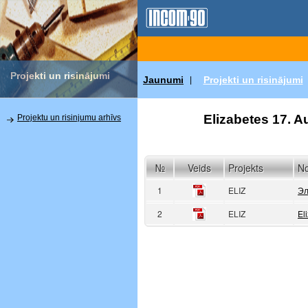
Projekti un risinājumi
Jaunumi
Projekti un risinājumi
|
Elizabetes 17. Au
Projektu un risinjumu arhīvs
№
Veids
Projekts
N
1
ELIZ
Эл
2
ELIZ
El