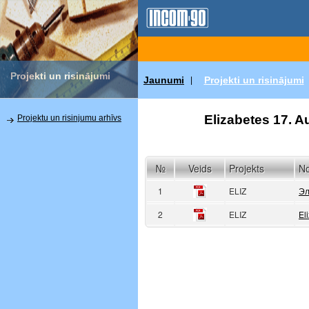
Projekti un risinājumi
Jaunumi
Projekti un risinājumi
|
Elizabetes 17. Au
Projektu un risinjumu arhīvs
№
Veids
Projekts
N
1
ELIZ
Эл
2
ELIZ
El