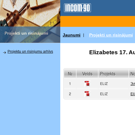
Projekti un risinājumi
Jaunumi
Projekti un risinājumi
|
Elizabetes 17. Au
Projektu un risinjumu arhīvs
№
Veids
Projekts
N
1
ELIZ
Эл
2
ELIZ
El