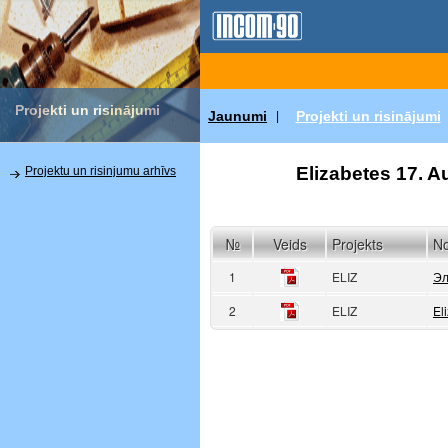
Projekti un risinājumi
Jaunumi
Projekti un risinājumi
|
Elizabetes 17. Au
Projektu un risinjumu arhīvs
№
Veids
Projekts
N
1
ELIZ
Эл
2
ELIZ
El