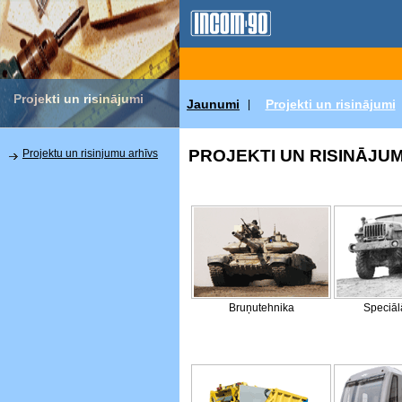
Projekti un risinājumi
Jaunumi
Projekti un risinājumi
|
PROJEKTI UN RISINĀJUM
Projektu un risinjumu arhīvs
Bruņutehnika
Speciāl