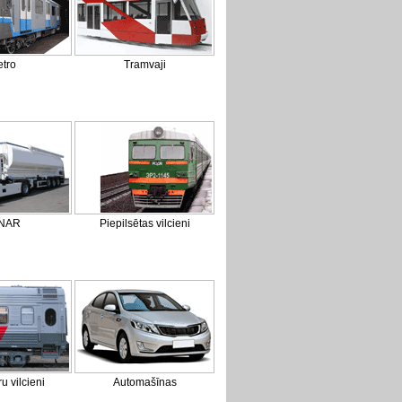
tro
Tramvaji
NAR
Piepilsētas vilcieni
u vilcieni
Automašīnas