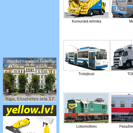
Komunālā tehnika
Me
Trolejbusi
TO
Lokomotīves
Pasažier