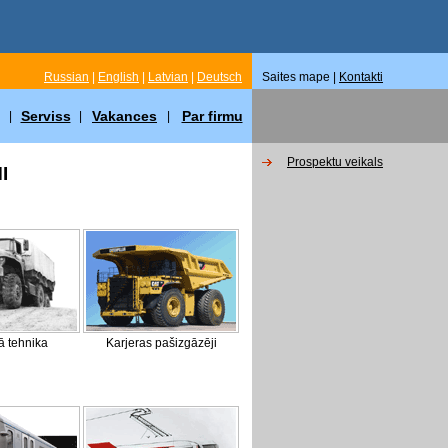
Russian
|
English
|
Latvian
|
Deutsch
Saites mape |
Kontakti
Serviss
Vakances
Par firmu
|
|
|
Prospektu veikals
I
ā tehnika
Karjeras pašizgāzēji