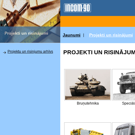
Projekti un risinājumi
Jaunumi
Projekti un risinājumi
|
PROJEKTI UN RISINĀJUM
Projektu un risinjumu arhīvs
Bruņutehnika
Speciāl