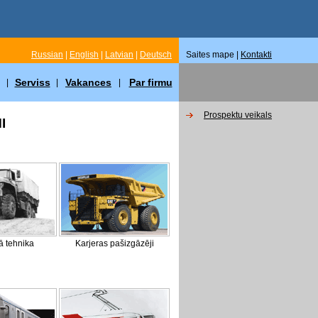
Russian
|
English
|
Latvian
|
Deutsch
Saites mape |
Kontakti
Serviss
Vakances
Par firmu
|
|
|
Prospektu veikals
I
ā tehnika
Karjeras pašizgāzēji