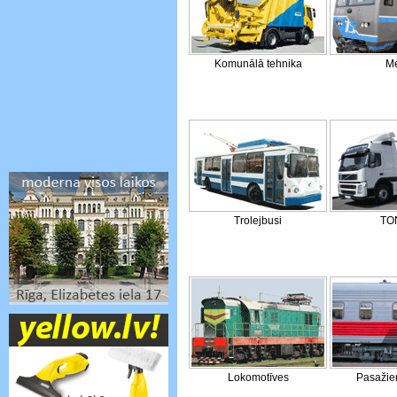
Komunālā tehnika
Me
Trolejbusi
TO
Lokomotīves
Pasažier