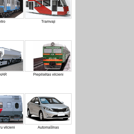
tro
Tramvaji
NAR
Piepilsētas vilcieni
u vilcieni
Automašīnas