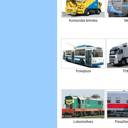
Komunālā tehnika
Me
Trolejbusi
TO
Lokomotīves
Pasažier