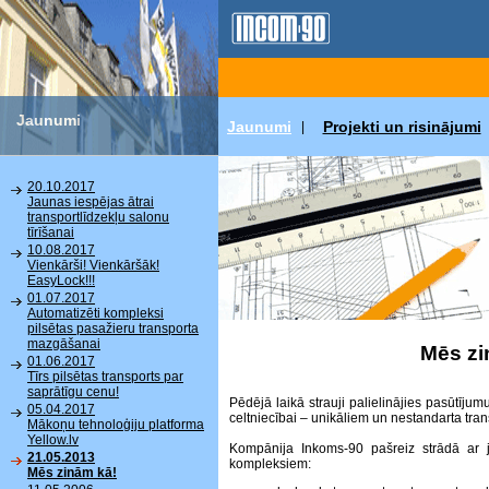
Jaunumi
Jaunumi
Projekti un risinājumi
|
20.10.2017
Jaunas iespējas ātrai
transportlīdzekļu salonu
tīrīšanai
10.08.2017
Vienkārši! Vienkāršāk!
EasyLock!!!
01.07.2017
Automatizēti kompleksi
pilsētas pasažieru transporta
mazgāšanai
Mēs zi
01.06.2017
Tīrs pilsētas transports par
saprātīgu cenu!
Pēdējā laikā strauji palielinājies pasūtīj
05.04.2017
celtniecībai – unikāliem un nestandarta tran
Mākoņu tehnoloģiju platforma
Yellow.lv
Kompānija Inkoms-90 pašreiz strādā ar 
21.05.2013
kompleksiem:
Mēs zinām kā!