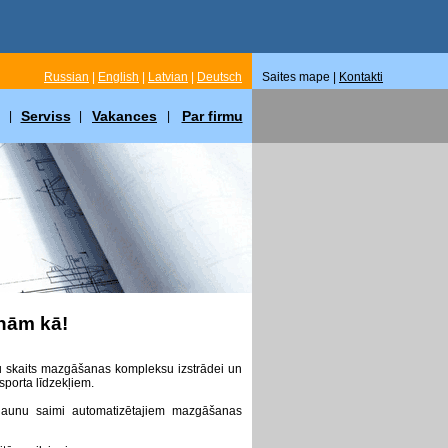
Russian
|
English
|
Latvian
|
Deutsch
Saites mape |
Kontakti
Serviss
Vakances
Par firmu
|
|
|
nām kā!
umu skaits mazgāšanas kompleksu izstrādei un
sporta līdzekļiem.
jaunu saimi automatizētajiem mazgāšanas