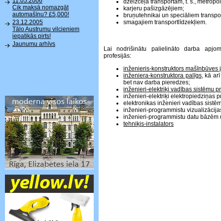
11.05.2006
dzelzceļa transportam, t. s., metropol
Cik maksā nomazgāt
karjeru pašizgāzējiem;
automašīnu? £5,000!
bruņutehnikai un speciāliem transpor
smagajiem transportlīdzekļiem.
23.12.2005
Tālo Austrumu vilcieniem
iepatikās pirts!
Jaunumu arhīvs
Lai nodrišinātu palielināto darba apjo
profesijās:
inženieris-konstruktors mašīnbūves 
inženiera-konstruktora palīgs
, kā ar
bet nav darba pieredzes;
inženieri-elektriķi vadības sistēmu p
inženieri-elektriķi elektropiedziņas 
elektronikas inženieri vadības sis
inženieri-programmistu vizualizāci
inženieri-programmistu datu bāzēm
tehniķis-instalators