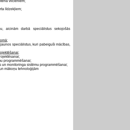
itēna vilcieniem;
ta līdzekļiem;
mu, aicinām darbā speciālistus sekojošās
jomā;
ī jaunos speciālistus, kuri pabeiguši mācības,
rojektēšanai;
projektēsanai;
tēmu programmēšanai;
jas un monitoringa sistēmu programmēšanai;
 un mākoņu tehnoloģijām