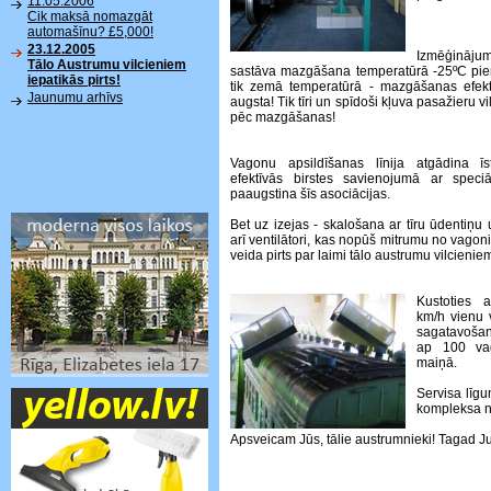
11.05.2006
Cik maksā nomazgāt
automašīnu? £5,000!
23.12.2005
Izmēģināj
Tālo Austrumu vilcieniem
sastāva mazgāšana temperatūrā -25ºС pier
iepatikās pirts!
tik zemā temperatūrā - mazgāšanas efekti
Jaunumu arhīvs
augsta! Tik tīri un spīdoši kļuva pasažieru vi
pēc mazgāšanas!
Vagonu apsildīšanas līnija atgādina īst
efektīvās birstes savienojumā ar spec
paaugstina šīs asociācijas.
Bet uz izejas - skalošana ar tīru ūdentiņu
arī ventilātori, kas nopūš mitrumu no vago
veida pirts par laimi tālo austrumu vilcienie
Kustoties 
km/h vienu 
sagatavošan
ap 100 vag
maiņā.
Servisa līg
kompleksa n
Apsveicam Jūs, tālie austrumnieki! Tagad Jum