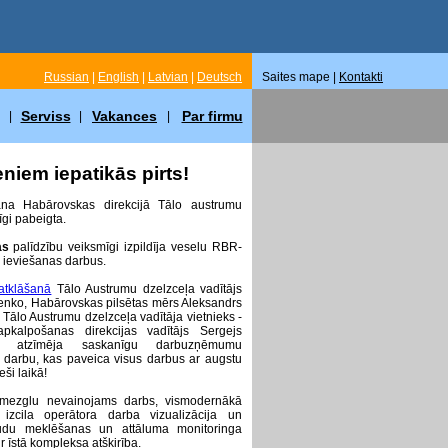
Russian
|
English
|
Latvian
|
Deutsch
Saites mape |
Kontakti
Serviss
Vakances
Par firmu
|
|
|
niem iepatikās pirts!
a Habārovskas direkcijā Tālo austrumu
gi pabeigta.
as
palīdzību veiksmīgi izpildīja veselu RBR-
 ieviešanas darbus.
atklāšanā
Tālo Austrumu dzelzceļa vadītājs
čenko, Habārovskas pilsētas mērs Aleksandrs
Tālo Austrumu dzelzceļa vadītāja vietnieks -
apkalpošanas direkcijas vadītājs Sergejs
s atzīmēja saskanīgu darbuzņēmumu
u darbu, kas paveica visus darbus ar augstu
ieši laikā!
mezglu nevainojams darbs, vismodernākā
 izcila operātora darba vizualizācija un
ļūdu meklēšanas un attāluma monitoringa
 īstā kompleksa atšķirība.