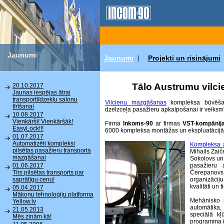
Jaunumi
Jaunumi
Projekti un risinājumi
|
Tālo Austrumu vilcie
20.10.2017
Jaunas iespējas ātrai
transportlīdzekļu salonu
Vilcienu mazgāšanas
kompleksa būvēšan
tīrīšanai
dzelzceļa pasažieru apkalpošanai ir veiksmī
10.08.2017
Vienkārši! Vienkāršāk!
Firma
Inkoms-90
ar firmas
VST-kompānij
EasyLock!!!
6000 kompleksa montāžas un ekspluatācijā
01.07.2017
Automatizēti kompleksi
Kompleksa 
pilsētas pasažieru transporta
Mihails Zai
mazgāšanai
Sokolovs un 
pasažieru 
01.06.2017
Čerepanov
Tīrs pilsētas transports par
organizācij
saprātīgu cenu!
kvalitāti un t
05.04.2017
Mākoņu tehnoloģiju platforma
Mehānisko 
Yellow.lv
automātika,
21.05.2013
speciālā k
Mēs zinām kā!
programma ir