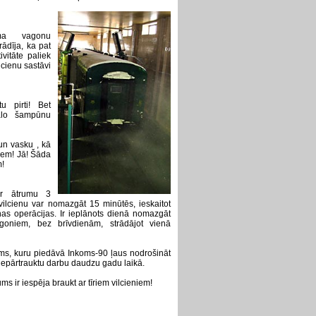
uma vagonu
ādīja, ka pat
vitāte paliek
lcienu sastāvi
u pirti! Bet
iālo šampūnu
 un vasku , kā
niem! Jā! Šāda
m!
ar ātrumu 3
vilcienu var nomazgāt 15 minūtēs, ieskaitot
as operācijas. Ir ieplānots dienā nomazgāt
oniem, bez brīvdienām, strādājot vienā
ums, kuru piedāvā Inkoms-90 ļaus nodrošināt
epārtrauktu darbu daudzu gadu laikā.
s ir iespēja braukt ar tīriem vilcieniem!