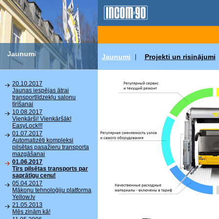
Jaunumi
Jaunumi
Projekti un risinājumi
|
20.10.2017
Jaunas iespējas ātrai
transportlīdzekļu salonu
tīrīšanai
10.08.2017
Vienkārši! Vienkāršāk!
EasyLock!!!
01.07.2017
Automatizēti kompleksi
pilsētas pasažieru transporta
mazgāšanai
01.06.2017
Tīrs pilsētas transports par
saprātīgu cenu!
05.04.2017
Mākoņu tehnoloģiju platforma
Yellow.lv
21.05.2013
Mēs zinām kā!