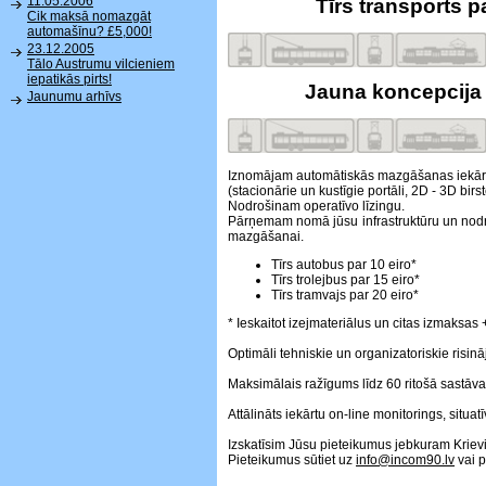
11.05.2006
Tīrs transports p
Cik maksā nomazgāt
automašīnu? £5,000!
23.12.2005
Tālo Austrumu vilcieniem
iepatikās pirts!
Jauna koncepcija 
Jaunumu arhīvs
Iznomājam automātiskās mazgāšanas iekār
(stacionārie un kustīgie portāli, 2D - 3D birs
Nodrošinam operatīvo līzingu.
Pārņemam nomā jūsu infrastruktūru un nodro
mazgāšanai.
Tīrs autobus par 10 eiro*
Tīrs trolejbus par 15 eiro*
Tīrs tramvajs par 20 eiro*
* Ieskaitot izejmateriālus un citas izmaksas
Optimāli tehniskie un organizatoriskie risi
Maksimālais ražīgums līdz 60 ritošā sastāv
Attālināts iekārtu on-line monitorings, situat
Izskatīsim Jūsu pieteikumus jebkuram Krievi
Pieteikumus sūtiet uz
info@incom90.lv
vai p