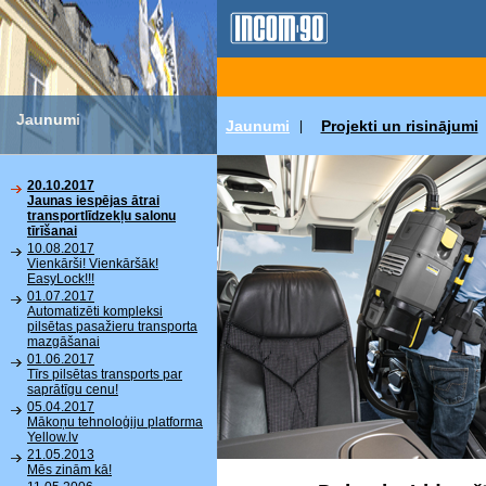
Jaunumi
Jaunumi
Projekti un risinājumi
|
20.10.2017
Jaunas iespējas ātrai
transportlīdzekļu salonu
tīrīšanai
10.08.2017
Vienkārši! Vienkāršāk!
EasyLock!!!
01.07.2017
Automatizēti kompleksi
pilsētas pasažieru transporta
mazgāšanai
01.06.2017
Tīrs pilsētas transports par
saprātīgu cenu!
05.04.2017
Mākoņu tehnoloģiju platforma
Yellow.lv
21.05.2013
Mēs zinām kā!