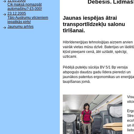
11.05.2006
Debesis. Lidmašī
Cik maksā nomazgāt
automašīnu? £5,000!
23.12.2005
Jaunas iespējas ātrai
Tālo Austrumu vilcieniem
iepatikās pirts!
transportlīdzekļu salonu
Jaunumu arhīvs
tīrīšanai.
Hibrīdenerģijas tehnoloģijas aizņem arvien
vairāk vietas mūsu dzīvē. Baterijas un lādētā
kļūst pieejami cenā, ātri uzlādē, spēcīgi,
uzticami.
Pēdējā putekļu sūcēja BV 5/1 Bp versija
atspoguļo daudzu gadu līdera pieredzi un
jaunākos patentus ergonomikas un enerģij
taupīšanas jomā.
Visu
vilc
Ergo
Str
eco!
un i
liet