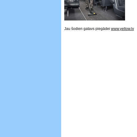
Jau šodien gatavs piegādei
www.yellow.lv