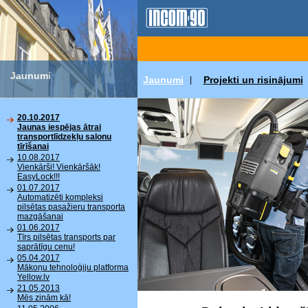
Jaunumi
Jaunumi
Projekti un risinājumi
|
20.10.2017
Jaunas iespējas ātrai
transportlīdzekļu salonu
tīrīšanai
10.08.2017
Vienkārši! Vienkāršāk!
EasyLock!!!
01.07.2017
Automatizēti kompleksi
pilsētas pasažieru transporta
mazgāšanai
01.06.2017
Tīrs pilsētas transports par
saprātīgu cenu!
05.04.2017
Mākoņu tehnoloģiju platforma
Yellow.lv
21.05.2013
Mēs zinām kā!