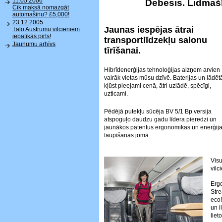
11.05.2006
Debesis. Lidmašī
Cik maksā nomazgāt
automašīnu? £5,000!
23.12.2005
Jaunas iespējas ātrai
Tālo Austrumu vilcieniem
iepatikās pirts!
transportlīdzekļu salonu
Jaunumu arhīvs
tīrīšanai.
Hibrīdenerģijas tehnoloģijas aizņem arvien
vairāk vietas mūsu dzīvē. Baterijas un lādētā
kļūst pieejami cenā, ātri uzlādē, spēcīgi,
uzticami.
Pēdējā putekļu sūcēja BV 5/1 Bp versija
atspoguļo daudzu gadu līdera pieredzi un
jaunākos patentus ergonomikas un enerģij
taupīšanas jomā.
Visu
vilc
Ergo
Str
eco!
un i
liet