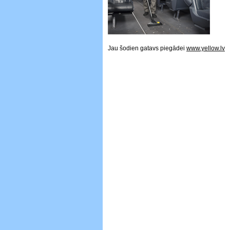
Jau šodien gatavs piegādei
www.yellow.lv